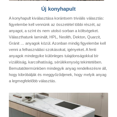
Új konyhapult
A konyhapult kiválasztása korántsem triviális választás:
figyelembe kell vennünk az összetétel többi részét, az
anyagot, a színt és nem utolsó sorban a költségeket.
Választhatunk laminált, HPL, Neolith, Dekton, Quarzit,
Gránit … anyagok közül. Azonban mindig figyelembe kell
venni a felhasználási szokásokat, igényeket. A fenti
anyagok mindegyike különleges tulajdonságokkal bír
vízállóság, karcolhatóság, sérülékenység tekintetében.
Bemutatótermünkben mindegyik anyag rendelkezésre áll,
hogy kibróbálják és meggyőződjenek, hogy melyik anyag
a legmegfelelőbb választás.