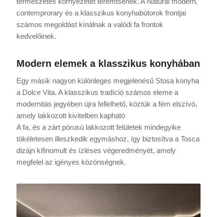
természetes környezetet teremtsenek. A Natural modern,
contemprorary és a klasszikus konyhabútorok frontjai
számos megoldást kínálnak a valódi fa frontok
kedvelőinek.
Modern elemek a klasszikus konyhában
Egy másik nagyon különleges megjelenésű Stosa konyha
a Dolce Vita. A klasszikus tradíció számos eleme a
modernitás jegyében újra fellelhető, köztük a fém elszívó,
amely lakkozott kivitelben kapható
A fa, és a zárt pórusú lakkozott felületek mindegyike
tökéletesen illeszkedik egymáshoz, így biztosítva a Tosca
dizájn kifinomult és ízléses végeredményét, amely
megfelel az igényes közönségnek.