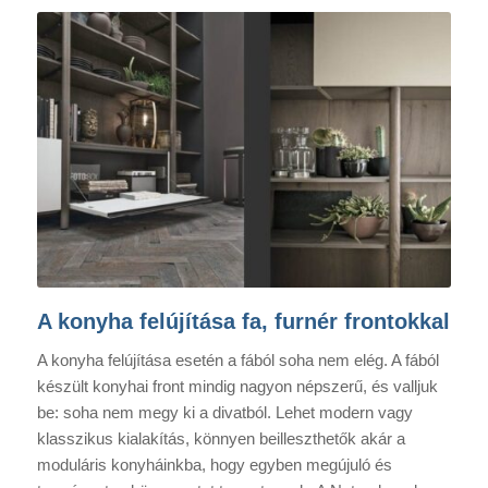
Palo Alto tölgy könyvespolc – Natúr
modell
A konyha felújítása fa, furnér frontokkal
A konyha felújítása esetén a fából soha nem elég. A fából
készült konyhai front mindig nagyon népszerű, és valljuk
be: soha nem megy ki a divatból. Lehet modern vagy
klasszikus kialakítás, könnyen beilleszthetők akár a
moduláris konyháinkba, hogy egyben megújuló és