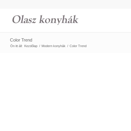
Color Trend
Ön itt áll:
Kezdőlap
/
Modern konyhák
/
Color Trend